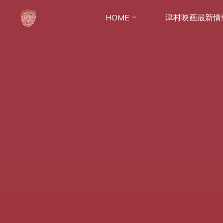
コ
HOME
津村映画最新情
ン
テ
ン
ツ
へ
ス
キ
ッ
プ