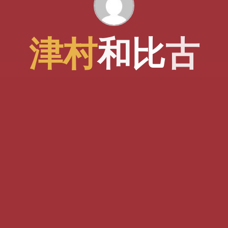
津
村
和
比
古