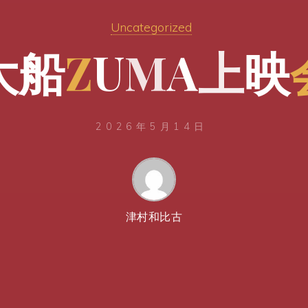
Uncategorized
大
船
Z
U
M
A
上
映
2026年5月14日
津村和比古