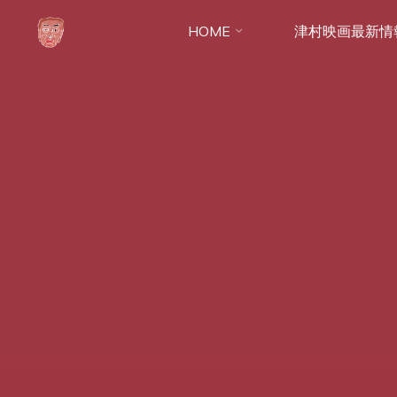
コ
HOME
津村映画最新情
ン
テ
ン
ツ
へ
ス
キ
ッ
プ