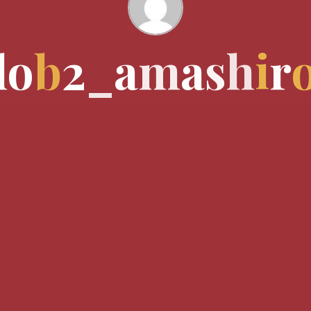
l
o
b
2
_
a
m
a
s
h
i
r