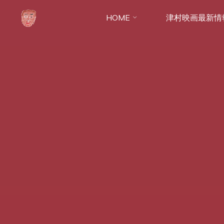
コ
HOME
津村映画最新情
ン
テ
ン
ツ
へ
ス
キ
ッ
プ